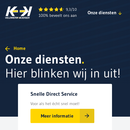
Veldwerk Koerier B.V.
9,3/10
Onze diensten
100% beveelt ons aan
Snelle Direct Service
Sneltransport Service
Home
Onze diensten
.
Koelkoerier Service
Contract Service
Hier blinken wij in uit!
Zelfde Dag Service
Groupage Service
Snelle Direct Service
Voor als het écht snel moet!
Meer informatie