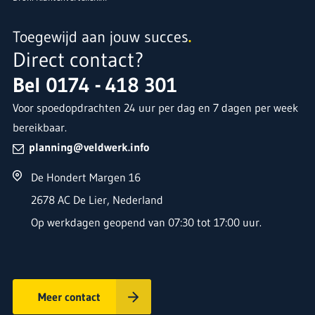
Toegewijd aan jouw succes
.
Direct contact?
Bel
0174 - 418 301
Voor spoedopdrachten 24 uur per dag en 7 dagen per week
bereikbaar.
planning@veldwerk.info
De Hondert Margen 16
2678 AC De Lier, Nederland
Op werkdagen geopend van 07:30 tot 17:00 uur.
Naam
*
E-mailadres
*
Meer contact
Telefoonnummer