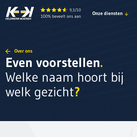
Veldwerk Koerier B.V.
9,3/10
Onze diensten
100% beveelt ons aan
Snelle Direct Service
Sneltransport Service
Over ons
Even voorstellen
.
Koelkoerier Service
Contract Service
Welke naam hoort bij
Zelfde Dag Service
welk gezicht
?
Groupage Service