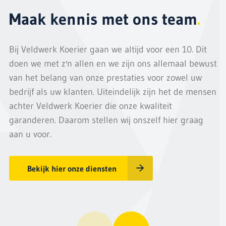
Maak kennis met ons team
.
Bij Veldwerk Koerier gaan we altijd voor een 10. Dit
doen we met z'n allen en we zijn ons allemaal bewust
van het belang van onze prestaties voor zowel uw
bedrijf als uw klanten. Uiteindelijk zijn het de mensen
achter Veldwerk Koerier die onze kwaliteit
garanderen. Daarom stellen wij onszelf hier graag
aan u voor.
Fabian van Velden | directeur | planner |
chauffeur | logistiek adviseur |
Bekijk hier onze diensten
Veldwerker vanaf 1999