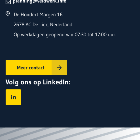
planning@veldwerk.info
De Hondert Margen 16
2678 AC De Lier, Nederland
Op werkdagen geopend van 07:30 tot 17:00 uur.
Naam
*
E-mailadres
*
Meer contact
Telefoonnummer
Volg ons op LinkedIn:
Bericht
*
LinkedIn